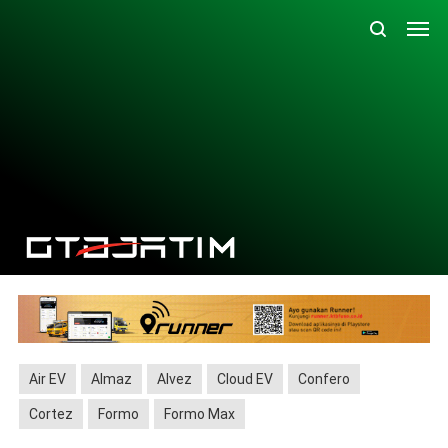
Air EV
Almaz
Alvez
Cloud EV
Confero
Cortez
Formo
Formo Max